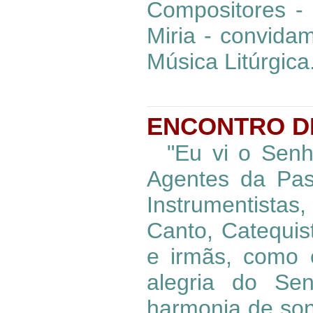
Compositores -
Miria - convida
Música Litúrgica
ENCONTRO DE
"Eu vi o Senho
Agentes da Past
Instrumentista
Canto, Catequis
e irmãs, como 
alegria do Sen
harmonia de son