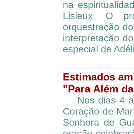
na espiritualid
Lisieux. O p
orquestração do
interpretação d
especial de Adéli
Estimados ami
"Para Além da 
Nos dias 4 a 5
Coração de Mari
Senhora de Gua
oração-celebra