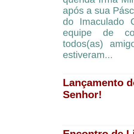
após a sua Pásc
do Imaculado 
equipe de com
todos(as) ami
estiveram...
Lançamento d
Senhor!
Encontro de Li